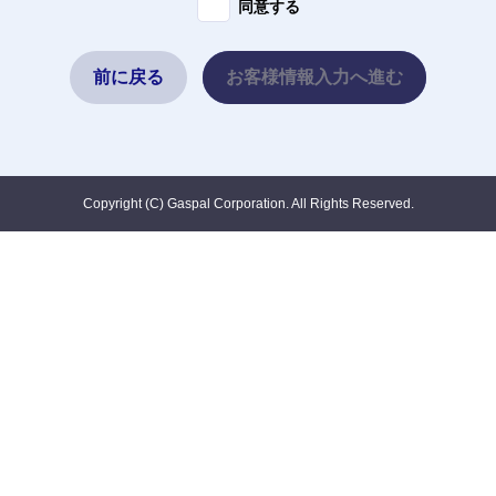
同意する
法かつ公正な手段により取得いたします。また、弊社は、
お客様の個人情報の利用目的を特定し、その目的の達成に
必要な範囲内においてのみ、かつ、適正に利用します。ご
前に戻る
お客様情報入力へ進む
本人から事前のご承諾をいただいた場合や法で定める場合
を除き、公表した利用目的以外の利用はいたしません。
２．個人情報の共同利用について
弊社グループはお客様の個人情報を、弊社グループ企業内
Copyright (C) Gaspal Corporation. All Rights Reserved.
において共同して利用いたします。そのため、共同して利
用する個人情報の項目、共同利用者名、利用目的をあらか
じめ公表し、共同利用上の責任は弊社が負います。一般ガ
ス導管事業者、ガス小売事業者との共同利用の内容につい
ては「弊社ＨＰ個人情報保護方針」をご確認ください。
３．個人情報の第三者への提供について
弊社グループは、お客様の個人情報の取扱いにおいて、法
で定める場合やお客様とのご契約内容の達成に必要な場合
等を除き、あらかじめお客様の同意を得ることなく、お客
様の個人情報を第三者へ提供いたしません。